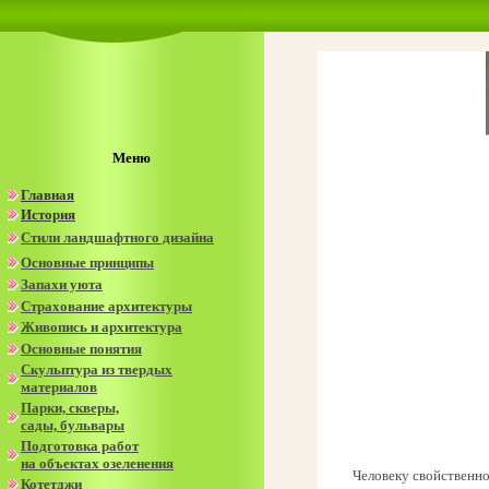
Меню
Главная
История
Стили ландшафтного дизайна
Основные принципы
Запахи уюта
Страхование архитектуры
Живопись и архитектура
Основные понятия
Скульптура из твердых
материалов
Парки, скверы,
сады, бульвары
Подготовка работ
на объектах озеленения
Человеку свойственно 
Котетджи